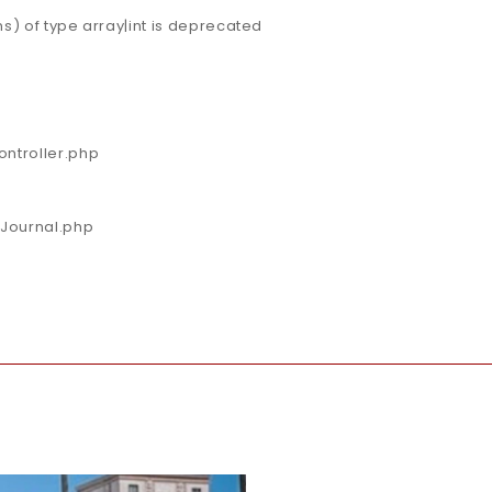
s) of type array|int is deprecated
ontroller.php
/Journal.php