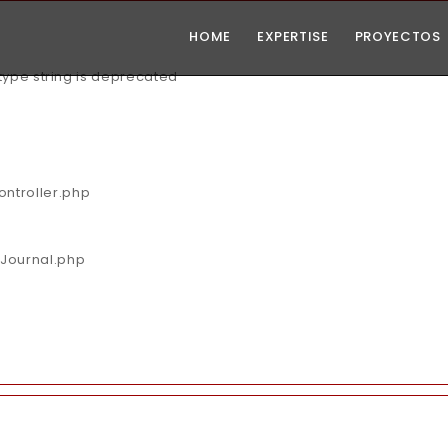
HOME
EXPERTISE
PROYECTOS
 type string is deprecated
ontroller.php
/Journal.php