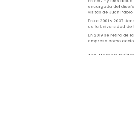
En 1987 –y 1988 actú
encargada del diseño 
visitas de Juan Pablo 
Entre 2001 y 2007 tie
de la Universidad de M
En 2019 se retira de l
empresa como accioni
Arq. Marcelo Guille
Nació en Montevideo 
Se gradúa como Arqui
de la Universidad de 
En 1990 se integra al
En 1996 se gradúa en 
de Montevideo).