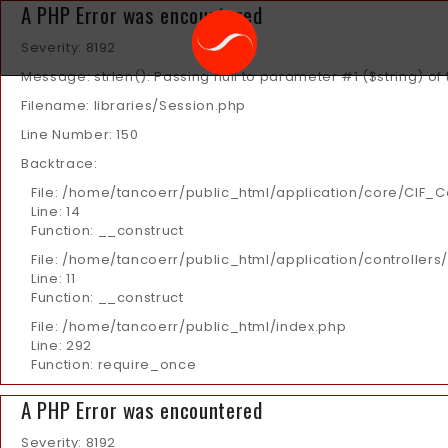
A PHP Error was encountered
Severity: 8192
Message: strlen(): Passing null to parameter #1 ($string) of
Filename: libraries/Session.php
Line Number: 150
Backtrace:
File: /home/tancoerr/public_html/application/core/CIF_C
Line: 14
Function: __construct
File: /home/tancoerr/public_html/application/controllers
Line: 11
Function: __construct
File: /home/tancoerr/public_html/index.php
Line: 292
Function: require_once
A PHP Error was encountered
Severity: 8192