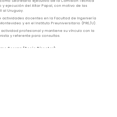
a como Secretario ejecutivo de la Comisión Técnica
y ejecución del Altar Papal, con motivo de las
II al Uruguay.
ne actividades docentes en la Facultad de Ingeniería
ontevideo y en el Instituto Preuniversitario (PRE/U).
a actividad profesional y mantiene su vínculo con la
sta y referente para consultas.
rmo Scorza (Socio Director)
en 1963.
tecto en la Facultad de Arquitectura y Urbanismo
la República en el año 1989.
 estudio trabajando en diversas áreas del mismo.
el MBA del IEEM (Instituto de Estudios Empresariales