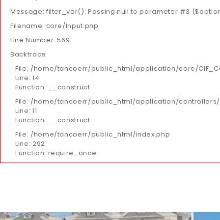
Message: filter_var(): Passing null to parameter #3 ($option
Filename: core/Input.php
Line Number: 569
Backtrace:
File: /home/tancoerr/public_html/application/core/CIF_C
Line: 14
Function: __construct
File: /home/tancoerr/public_html/application/controllers
Line: 11
Function: __construct
File: /home/tancoerr/public_html/index.php
Line: 292
Function: require_once